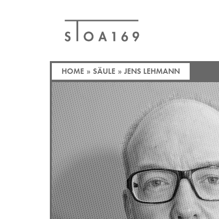
HOME
»
SÄULE
»
JENS LEHMANN