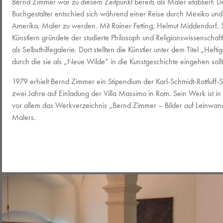
Bernd Zimmer war zu diesem Zeitpunkt bereits als Maler etabliert: 
Buchgestalter entschied sich während einer Reise durch Mexiko und
Amerika, Maler zu werden. Mit Rainer Fetting, Helmut Middendorf, 
Künstlern gründete der studierte Philosoph und Religionswissenschaft
als Selbsthilfegalerie. Dort stellten die Künstler unter dem Titel „Heft
durch die sie als „Neue Wilde“ in die Kunstgeschichte eingehen soll
1979 erhielt Bernd Zimmer ein Stipendium der Karl-Schmidt-Rottluff-S
zwei Jahre auf Einladung der Villa Massimo in Rom. Sein Werk ist in
vor allem das Werkverzeichnis „Bernd Zimmer – Bilder auf Leinwand“
Malers.