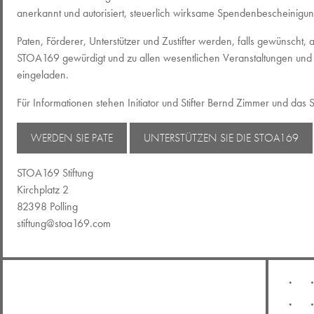
anerkannt und autorisiert, steuerlich wirksame Spendenbescheinigu
Paten, Förderer, Unterstützer und Zustifter werden, falls gewünscht, 
STOA169 gewürdigt und zu allen wesentlichen Veranstaltungen und
eingeladen.
Für Informationen stehen Initiator und Stifter Bernd Zimmer und da
WERDEN SIE PATE
UNTERSTÜTZEN SIE DIE STOA169
STOA169 Stiftung
Kirchplatz 2
82398 Polling
stiftung@stoa169.com