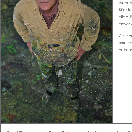
ihren A
Künstle
allem R
entwick
Zimmer
unters
er ber