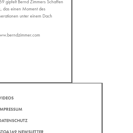
69 gipfelt Bernd Zimmers Schaffen
k, das einen Moment des
enerationen unter einem Dach
ww.berndzimmer.com
VIDEOS
IMPRESSUM
DATENSCHUTZ
STOA169 NEWSLETTER