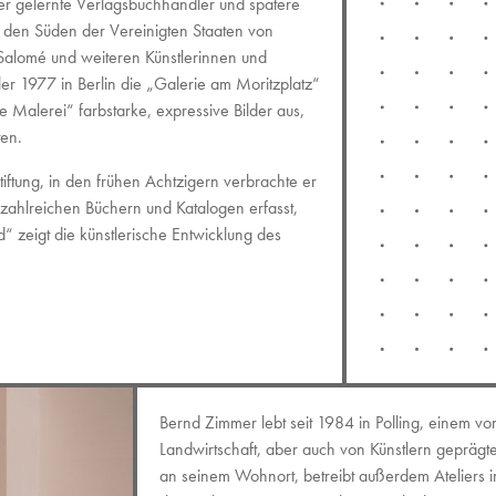
Der gelernte Verlagsbuchhändler und spätere
 den Süden der Vereinigten Staaten von
Salomé und weiteren Künstlerinnen und
ler 1977 in Berlin die „Galerie am Moritzplatz“
ige Malerei“ farbstarke, expressive Bilder aus,
ten.
tiftung, in den frühen Achtzigern verbrachte er
 zahlreichen Büchern und Katalogen erfasst,
 zeigt die künstlerische Entwicklung des
Bernd Zimmer lebt seit 1984 in Polling, einem vo
Landwirtschaft, aber auch von Künstlern geprägte
an seinem Wohnort, betreibt außerdem Ateliers