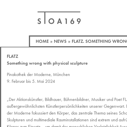
HOME
»
NEWS
»
FLATZ. SOMETHING WRON
FLATZ
Something wrong with physical sculpture
Pinakothek der Moderne, München
9. Februar bis 5. Mai 2024
„Der Aktionskünstler, Bildhauer, Bühnenbildner, Musiker und Poet F
außergewöhnlichsten Künstlerpersönlichkeiten unserer Gegenwart. D
der Moderne fokussiert den Körper, das zentrale Thema seines Scha
Skulpturen und multimediale Rauminstallationen sind extrem und aufr
Körper zum Einsatz – um damit der menschlichen Verletzlichkeit Aus