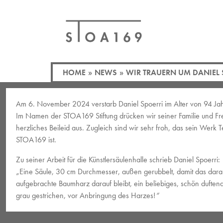
HOME
»
NEWS
»
WIR TRAUERN UM DANIEL 
Am 6. November 2024 verstarb Daniel Spoerri im Alter von 94 Ja
Im Namen der STOA169 Stiftung drücken wir seiner Familie und F
herzliches Beileid aus. Zugleich sind wir sehr froh, das sein Werk Te
STOA169 ist.
Zu seiner Arbeit für die Künstlersäulenhalle schrieb Daniel Spoerri:
„Eine Säule, 30 cm Durchmesser, außen gerubbelt, damit das dara
aufgebrachte Baumharz darauf bleibt, ein beliebiges, schön dufte
grau gestrichen, vor Anbringung des Harzes!
“