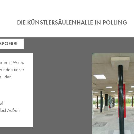
DIE KÜNSTLERSÄULENHALLE IN POLLING
SPOERRI
hren in Wien.
reunden unser
il der
uf
ndes! Außen