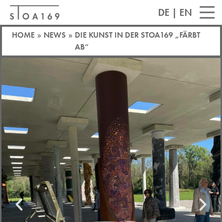
DE
|
EN
HOME
»
NEWS
»
DIE KUNST IN DER STOA169 „FÄRBT
AB“