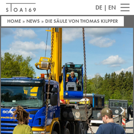
DE
|
EN
HOME
»
NEWS
»
DIE SÄULE VON THOMAS KILPPER