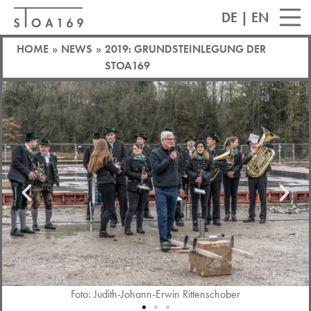
DE
|
EN
HOME
»
NEWS
»
2019: GRUNDSTEINLEGUNG DER
STOA169
Foto: Judith-Johann-Erwin Rittenschober