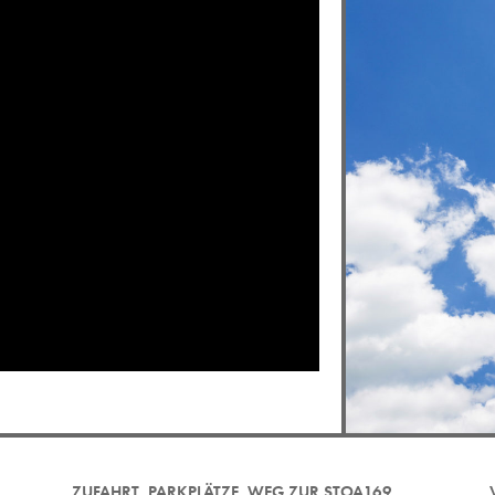
ZUFAHRT. PARKPLÄTZE. WEG ZUR STOA169