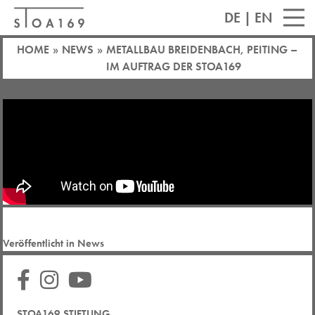
DE
|
EN
HOME
»
NEWS
»
METALLBAU BREIDENBACH, PEITING –
IM AUFTRAG DER STOA169
TEST
METALLBAU BREIDENBACH, PEITING – IM
AUFTRAG DER STOA169
Veröffentlicht in
News
STOA169 STIFTUNG