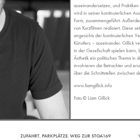
auseinandersetzen, und Praktike
wird in seiner kontinuierlichen A
Form, zusammengeführt. Außerdem 
von Kurzfilmen realisiert. Diese se
angesichts der kontinuierlichen Ve
Künstlers – auseinander. Gillick v
in der Gesellschaft spielen kann,
Ästhetik ein politisches Thema in 
involvieren die Betrachter und er
über die Schnittstellen zwischen 
www.liamgillick.info
Foto © Liam Gillick
ZUFAHRT. PARKPLÄTZE. WEG ZUR STOA169