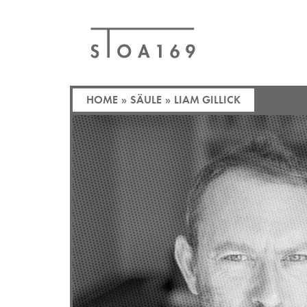
HOME
»
SÄULE
»
LIAM GILLICK