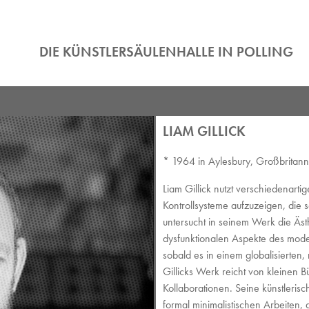
DIE KÜNSTLERSÄULENHALLE IN POLLING
LIAM GILLICK
* 1964 in Aylesbury, Großbritanni
Liam Gillick nutzt verschiedenart
Kontrollsysteme aufzuzeigen, die 
untersucht in seinem Werk die Äst
dysfunktionalen Aspekte des moder
sobald es in einem globalisierten, 
Gillicks Werk reicht von kleinen B
Kollaborationen. Seine künstleris
formal minimalistischen Arbeiten,