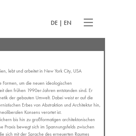
DE
|
EN
en, lebt und arbeitet in New York City, USA
ige Formen, um die neuen ideologischen
seit den frühen 1990er-Jahren entstanden sind. Er
hetik der gebauten Umwelt. Dabei weist er auf die
nistischen Erbes von Abstraktion und Architektur hin,
neoliberalen Konsens verortet ist.
üchern bis hin zu großformatigen architektonischen
che Praxis bewegt sich im Spannungsfelds zwischen
 die sich mit der Sprache des erneuerten Raumes