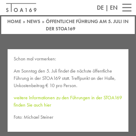
DE
|
EN
HOME
»
NEWS
»
ÖFFENTLICHE FÜHRUNG AM 5. JULI IN
DER STOA169
TEST
ÖFFENTLICHE FÜHRUNG AM 5. JULI IN DER
STOA169
Schon mal vormerken:
Am Sonntag den 5. Juli findet die nächste öffentliche
Führung in der STOA169 statt. Treffpunkt an der Halle,
Unkostenbeitrag € 10 pro Person.
weitere Informationen zu den Führungen in der STOA169
finden Sie auch hier
Foto: Michael Steiner