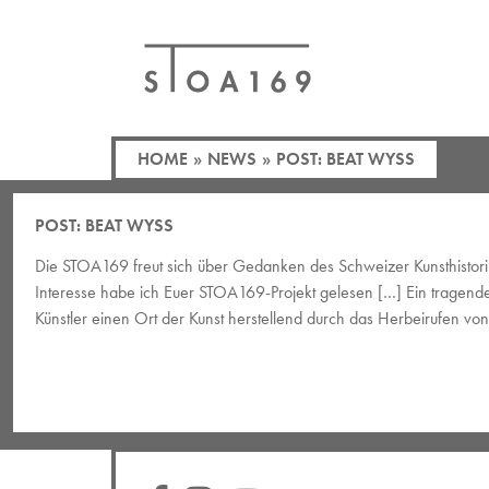
HOME
»
NEWS
»
POST: BEAT WYSS
POST: BEAT WYSS
Die STOA169 freut sich über Gedanken des Schweizer Kunsthistorik
Interesse habe ich Euer STOA169-Projekt gelesen […] Ein tragender 
Künstler einen Ort der Kunst herstellend durch das Herbeirufen vo